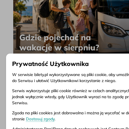
Gdzie pojechać na
wakacje w sierpniu?
Prywatność Użytkownika
W serwisie bilety.pl wykorzystywane są pliki cookie, aby umoż
do Serwisu i ułatwić Użytkownikowi korzystanie z niego.
Serwis wykorzystuje pliki cookie również w celach analityczny
Informacje
Obsługa klienta
Dokume
jednak wyłącznie wtedy, gdy Użytkownik wyrazi na to zgodę p
Serwisu.
O firmie
Pytania i odpowiedzi
Regulam
Aktualności
Zwrot biletu
Warunki
Zgoda na pliki cookies jest dobrowolna i można ją wycofać 
Inspiracje
Punkty sprzedaży
Polityka
stronie
Dostosuj zgody
.
Popularne kierunki
Dostosuj zgody