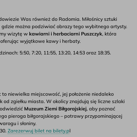
, dowiezie Was również do Radomia. Miłośnicy sztuki
, gdzie można podziwiać obrazy tego wybitnego artysty.
amy wizytę w
kawiarni i herbaciarni Puszczyk
, która
oferując wyjątkowe kawy i herbaty.
nach: 5:50, 7:20, 11:55, 13:20, 14:53 oraz 18:35.
 to niewielka miejscowość, jej położenie niedaleko
d zgiełku miasta. W okolicy znajdują się liczne szlaki
 odwiedzić
Muzeum Ziemi Biłgorajskiej
, aby poznać
ego pieroga biłgorajskiego – potrawy przypominającej
arogu i słoniny.
:30.
Zarezerwuj bilet na bilety.p
l