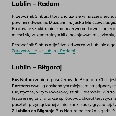
Lublin – Radom
Przewoźnik Sinbus, który znalazł się w naszej ofercie
powinni odwiedzić
Muzeum im. Jacka Malczewskiego
Po dawce sztuki konieczna przerwa na kawę – polec
mieści się w kameralnym kilkupokojowym mieszkaniu, 
Przewoźnik Sinbus odjeżdża z dworca w Lublinie o godzi
Zarezerwuj bilet Lublin – Radom!
Lublin – Biłgoraj
Bus Natura
zabiera pasażerów do Biłgoraja. Choć jest
Roztocza
czyni ją doskonałym miejscem na odpoczynek o
turystyczne, w tym rowerowy szlak GreenVelo. Warto
historię regionu, a także spróbować charakterystyczn
pasztet, przyrządzanej z mieszanki kaszy gryczanej, tw
Z Lublina do Biłgoraja
Bus Natura odjeżdża o godz. 9