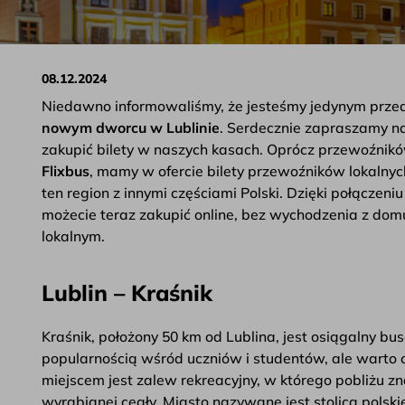
08.12.2024
Niedawno informowaliśmy, że jesteśmy jedynym prze
nowym dworcu w Lublinie
. Serdecznie zapraszamy na
zakupić bilety w naszych kasach. Oprócz przewoźnik
Flixbus
, mamy w ofercie bilety przewoźników lokalnyc
ten region z innymi częściami Polski. Dzięki połączeni
możecie teraz zakupić online, bez wychodzenia z domu
lokalnym.
Lublin – Kraśnik
Kraśnik, położony 50 km od Lublina, jest osiągalny bu
popularnością wśród uczniów i studentów, ale warto 
miejscem jest zalew rekreacyjny, w którego pobliżu zn
wyrabianej cegły. Miasto nazywane jest stolicą polski