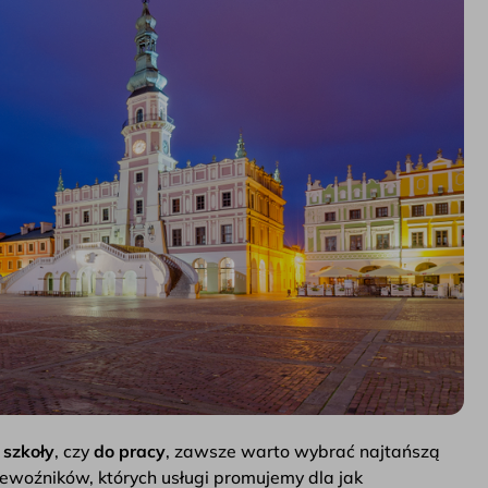
 szkoły
, czy
do pracy
, zawsze warto wybrać najtańszą
ewoźników, których usługi promujemy dla jak