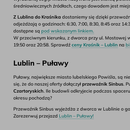
średniowiecznych źródłach, czego dowodem jest miejs
Z Lublina do Kraśnika
dostaniemy się dzięki przewoź
odjeżdżają o godzinach: 6:30, 7:00, 8:30, 8:45 oraz 14:
dostępne są
pod wskazanym linkiem.
W przeciwnym kierunku, z dworca przy ul. Mostowej w K
19:50 oraz 20:58. Sprawdź
ceny Kraśnik – Lublin
na
bi
Lublin – Puławy
Puławy, największe miasto lubelskiego Powiśla, są 
się, że do naszej oferty dołączył
przewoźnik Sinbus
. 
Czartoryskich
. Ile budowli odkryjecie podczas spacer
okresu pochodzą?
Przewoźnik Sinbus wyjeżdża z dworca w Lublinie o godz
Zarezerwuj przejazd
Lublin – Puławy!