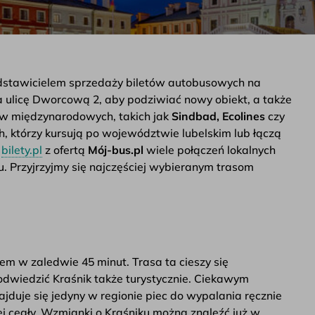
dstawicielem sprzedaży biletów autobusowych na
 ulicę Dworcową 2, aby podziwiać nowy obiekt, a także
ów międzynarodowych, takich jak
Sindbad, Ecolines
czy
h, którzy kursują po województwie lubelskim lub łączą
u
bilety.pl
z ofertą
Mój-bus.pl
wiele połączeń lokalnych
. Przyjrzyjmy się najczęściej wybieranym trasom
sem w zaledwie 45 minut. Trasa ta cieszy się
odwiedzić Kraśnik także turystycznie. Ciekawym
ajduje się jedyny w regionie piec do wypalania ręcznie
ej cegły. Wzmianki o Kraśniku można znaleźć już w