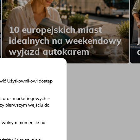
10 europejskich miast
idealnych na weekendowy
wyjazd autokarem
liwić Użytkownikowi dostęp
ch oraz marketingowych –
nty
rzy pierwszym wejściu do
in serwisu
 przewozu
w dowolnym momencie na
 prywatności