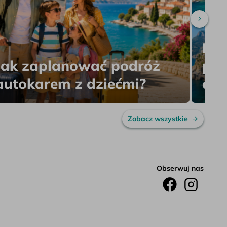
Przewi
Naj
Jak zaplanować podróż
pla
autokarem z dziećmi?
doj
Zobacz wszystkie
Obserwuj nas