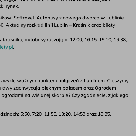
ki rynek.
nikowi Softravel. Autobusy z nowego dworca w Lublinie
30. Aktualny rozkład
linii Lublin – Kraśnik
oraz bilety
raśniku, autobusy ruszają o: 12:00, 16:15, 19:10, 19:38,
lety.pl
.
niezwykle ważnym punktem
połączeń z Lublinem
. Cieszymy
Puławy zachwycają
pięknym pałacem oraz Ogrodem
u ogrodami na wiślanej skarpie? Czy zgadniecie, z jakiego
inach: 5:50, 7:20, 11:55, 13:20, 14:53 oraz 18:35.