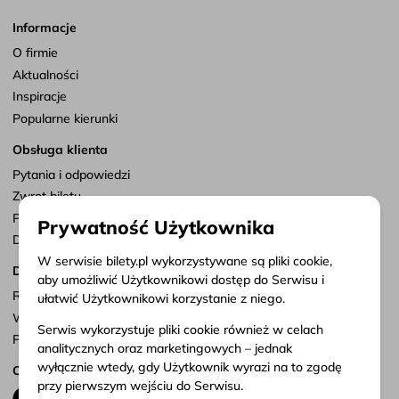
Informacje
O firmie
Aktualności
Inspiracje
Popularne kierunki
Obsługa klienta
Pytania i odpowiedzi
Zwrot biletu
Punkty sprzedaży
Prywatność Użytkownika
Dostosuj zgody
W serwisie bilety.pl wykorzystywane są pliki cookie,
Dokumenty
aby umożliwić Użytkownikowi dostęp do Serwisu i
Regulamin serwisu
ułatwić Użytkownikowi korzystanie z niego.
Warunki przewozu
Serwis wykorzystuje pliki cookie również w celach
Polityka prywatności
analitycznych oraz marketingowych – jednak
wyłącznie wtedy, gdy Użytkownik wyrazi na to zgodę
Obserwuj nas
przy pierwszym wejściu do Serwisu.