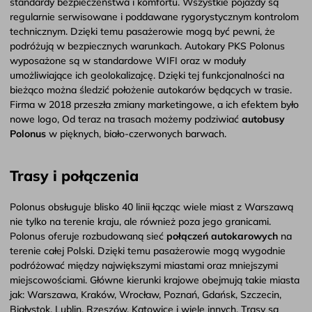
standardy bezpieczeństwa i komfortu. Wszystkie pojazdy są
regularnie serwisowane i poddawane rygorystycznym kontrolom
technicznym. Dzięki temu pasażerowie mogą być pewni, że
podróżują w bezpiecznych warunkach. Autokary PKS Polonus
wyposażone są w standardowe WIFI oraz w moduły
umożliwiające ich geolokalizajcę. Dzięki tej funkcjonalności na
bieżąco można śledzić położenie autokarów będących w trasie.
Firma w 2018 przeszła zmiany marketingowe, a ich efektem było
nowe logo, Od teraz na trasach możemy podziwiać
autobusy
Polonus
w pięknych, biało-czerwonych barwach.
Trasy i połączenia
Polonus obsługuje blisko 40 linii łącząc wiele miast z Warszawą
nie tylko na terenie kraju, ale również poza jego granicami.
Polonus oferuje rozbudowaną sieć
połączeń autokarowych
na
terenie całej Polski. Dzięki temu pasażerowie mogą wygodnie
podróżować między największymi miastami oraz mniejszymi
miejscowościami. Główne kierunki krajowe obejmują takie miasta
jak: Warszawa, Kraków, Wrocław, Poznań, Gdańsk, Szczecin,
Białystok, Lublin, Rzeszów, Katowice i wiele innych. Trasy są