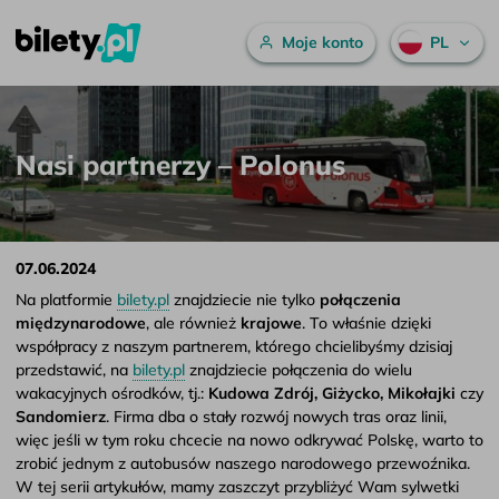
Menu główne
Moje konto
PL
Nasi partnerzy – Polonus – bilety.pl
Przejdź do treści
Nasi partnerzy – Polonus
07.06.2024
Na platformie
bilety.pl
znajdziecie nie tylko
połączenia
międzynarodowe
, ale również
krajowe
. To właśnie dzięki
współpracy z naszym partnerem, którego chcielibyśmy dzisiaj
przedstawić, na
bilety.pl
znajdziecie połączenia do wielu
wakacyjnych ośrodków, tj.:
Kudowa Zdrój, Giżycko, Mikołajki
czy
Sandomierz
. Firma dba o stały rozwój nowych tras oraz linii,
więc jeśli w tym roku chcecie na nowo odkrywać Polskę, warto to
zrobić jednym z autobusów naszego narodowego przewoźnika.
W tej serii artykułów, mamy zaszczyt przybliżyć Wam sylwetki