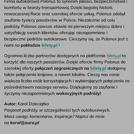
Firma autokarowa Polonus to synonim jakości, bezpieczeństwa i
komfortu w branży transportowej. Dzięki bogatej historii,
nowoczesnej flocie oraz szerokiej ofercie usług, Polonus zdobył
zaufanie tysięcy pasażerów w Polsce. Niezależnie od celu
podróży, Polonus zawsze stawia na pierwszym miejscu dobro i
satysfakcję swoich klientów, oferując niezapomniane i
bezpieczne podróże autokarowe. Cieszymy się, że Polonus jest z
nami na
pokładzie
bilety.pl
!
Ogromna liczba partnerów dostępnych na platformie
bilety.pl
to
korzyść dla naszych pasażerów. Dzięki ofercie firmy Polonus do
szerokiej oferty
połączeń zagranicznych na
bilety.pl
dodajemy
także połączenia krajowe, a nawet lokalne. Cieszy nas coraz
większa liczba osób korzystających i wybierających połączenia za
pośrednictwem naszego serwisu. Dziękujemy za zaufanie i
życzymy niezapomnianych
wakacyjnych podróży!
Autor:
Karol Dzieciątko
Pasjonat podróży, w szczególności tych autobusowych.
Masz uwagi, komentarze, inspiracje? Napisz do mnie
na
karol@aura.pl