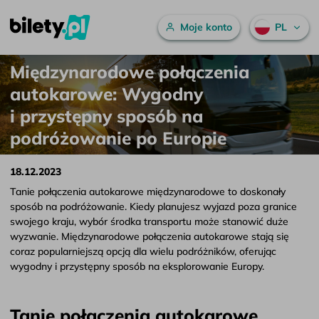
Menu główne
Moje konto
PL
Międzynarodowe połączenia autokarowe: Wygodny i przystępny spos
Przejdź do treści
Międzynarodowe połączenia
autokarowe: Wygodny
i przystępny sposób na
podróżowanie po Europie
18.12.2023
Tanie połączenia autokarowe międzynarodowe to doskonały
sposób na podróżowanie. Kiedy planujesz wyjazd poza granice
swojego kraju, wybór środka transportu może stanowić duże
wyzwanie. Międzynarodowe połączenia autokarowe stają się
coraz popularniejszą opcją dla wielu podróżników, oferując
wygodny i przystępny sposób na eksplorowanie Europy.
Tanie połączenia autokarowe