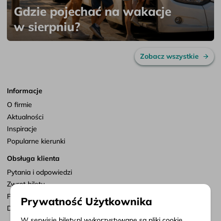
Gdzie pojechać na wakacje
w sierpniu?
Zobacz wszystkie
Informacje
O firmie
Aktualności
Inspiracje
Popularne kierunki
Obsługa klienta
Pytania i odpowiedzi
Zwrot biletu
Punkty sprzedaży
Prywatność Użytkownika
Dostosuj zgody
W serwisie bilety.pl wykorzystywane są pliki cookie,