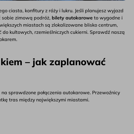
ciasta, konfitury z róży i lukru. Jeśli planujesz wyjazd
ić sobie zimową podróż,
bilety autokarowe
to wygodne i
iększych miastach są zlokalizowane blisko centrum,
ć do kultowych, rzemieślniczych cukierni. Sprawdź naszą
tokarem.
kiem – jak zaplanować
ć na sprawdzone połączenia autokarowe. Przewoźnicy
iatkę tras między największymi miastami.