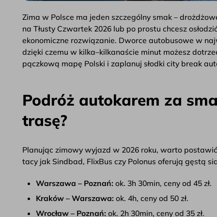
Zima w Polsce ma jeden szczególny smak – drożdżowego 
na Tłusty Czwartek 2026 lub po prostu chcesz osłodz
ekonomiczne rozwiązanie. Dworce autobusowe w najw
dzięki czemu w kilka–kilkanaście minut możesz dotrze
pączkową mapę Polski i zaplanuj słodki city break au
Podróż autokarem za sma
trasę?
Planując zimowy wyjazd w 2026 roku, warto postawi
tacy jak Sindbad, FlixBus czy Polonus oferują gęstą s
Warszawa – Poznań:
ok. 3h 30min, ceny od 45 zł.
Kraków – Warszawa:
ok. 4h, ceny od 50 zł.
Wrocław – Poznań:
ok. 2h 30min, ceny od 35 zł.