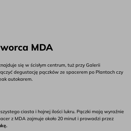
 Dworca MDA
duje się w ścisłym centrum, tuż przy Galerii
łączyć degustację pączków ze spacerem po Plantach czy
reak autokarem.
zystego ciasta i hojnej ilości lukru. Pączki mają wyraźnie
acer z MDA zajmuje około 20 minut i prowadzi przez
ukę.