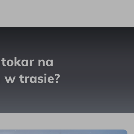
o pączka w trasie?
utokar na
 w trasie?