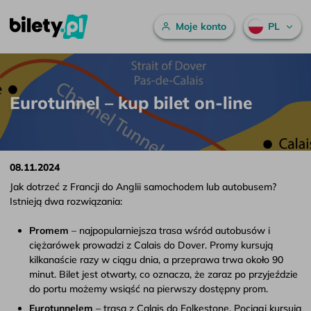
Menu główne
Moje konto
PL
Eurotunnel – kup bilet on-line – bilety.pl
Przejdź do treści
Eurotunnel – kup bilet on-line
08.11.2024
Jak dotrzeć z Francji do Anglii samochodem lub autobusem?
Istnieją dwa rozwiązania:
Promem
– najpopularniejsza trasa wśród autobusów i
ciężarówek prowadzi z Calais do Dover. Promy kursują
kilkanaście razy w ciągu dnia, a przeprawa trwa około 90
minut. Bilet jest otwarty, co oznacza, że zaraz po przyjeździe
do portu możemy wsiąść na pierwszy dostępny prom.
Eurotunnelem
– trasa z Calais do Folkestone. Pociągi kursują