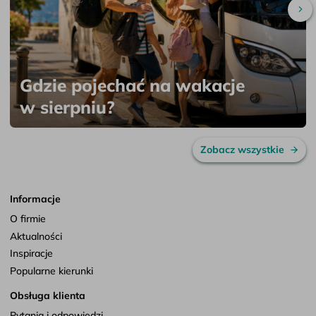
Pr
Gdzie pojechać na wakacje
w sierpniu?
Zobacz wszystkie
Informacje
O firmie
Aktualności
Inspiracje
Popularne kierunki
Obsługa klienta
Pytania i odpowiedzi