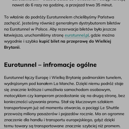
nawet do 6 razy na godzinę, a przejazd trwa 35 minut.
To właśnie do podróży Eurotunnelem chcielibyśmy Państwa
zachęcić. Jesteśmy również generalnym dystrybutorem biletów
na Eurotunnel w Polsce. Aby rezerwacja biletów była jeszcze
łatwiejsza, uruchomiliśmy stronę
eurotunnel.pl
, gdzie można
wygodnie i szybko
kupić bilet na przeprawę do Wielkiej
Brytanii
.
Eurotunnel – infromacje ogólne
Eurotunnel łączy Europę i Wielką Brytanię podmorskim tunelem,
wydrążonym pod kanałem La Manche. Dzięki niemu podróż staje
się znacznie krótsza i umożliwia samochodom osobowym,
motocyklom czy kamperom przedostanie się na drugą stronę, bez
konieczności używania promu. Stał się kluczowym szlakiem
transportowym już od momentu otwarcia, a pociągi Le Shuttle
przewożą miliony pasażerów i pojazdów rocznie. Ma on ogromne
znaczenie dla handlu i transportu europejskiego, gdyż dzięki
temu towary są transportowane znacznie szybciej niż promem.