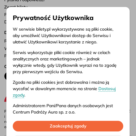
Zwrot biletu
Punkty sprzedaży
Prywatność Użytkownika
Dostosuj zgody
W serwisie bilety.pl wykorzystywane są pliki cookie,
Dokumenty
aby umożliwić Użytkownikowi dostęp do Serwisu i
Regulamin serwisu
ułatwić Użytkownikowi korzystanie z niego.
Warunki przewozu
Serwis wykorzystuje pliki cookie również w celach
Polityka prywatności
analitycznych oraz marketingowych – jednak
wyłącznie wtedy, gdy Użytkownik wyrazi na to zgodę
Obserwuj nas
przy pierwszym wejściu do Serwisu.
Zgoda na pliki cookies jest dobrowolna i można ją
wycofać w dowolnym momencie na stronie
Dostosuj
zgody
.
Administratorem Pani/Pana danych osobowych jest
Firma Aura jest administratorem portalu bilety.pl, gdzie możesz porównać
Centrum Podróży Aura sp. z o.o.
i kupić bilety autokarowe krajowe i międzynarodowe online. Bilety są
również dostępne w naszych biurach stacjonarnych – adresy i godziny
Więcej informacji o przetwarzaniu danych osobowych
Zaakceptuj zgody
otwarcia znajdziesz w
punktach sprzedaży
.
oraz korzystaniu przez Serwis z plików cookies
znajduje się w naszej
Polityce prywatności
.